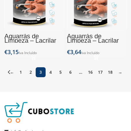
Aguarrás de
Aguarrás de
Limpeza – Lacrilar
Limpeza – Lacrilar
(Lata 250ml)
(Lata 500ml)
€
€
←
1
2
3
4
5
6
…
16
17
18
→