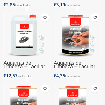
€
€
Aguarrás de
Aguarrás de
Limpeza – Lacrilar
Limpeza – Lacrilar
(Jerrican 5L)
(Lata 1L)
€
€