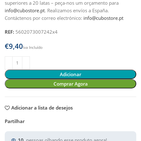
superiores a 20 latas – peça-nos um orçamento para
info@cubostore.pt
.
Realizamos envíos a España.
Contáctenos por correo electrónico:
info@cubostore.pt
REF:
5602073007242x4
€
Adicionar
Comprar Agora
Adicionar a lista de desejos
Partilhar
10
pessoas olhando esse produto agora!