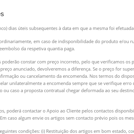
es
o) dias úteis subsequentes à data em que a mesma foi efetuada
rdinariamente, em caso de indisponibilidade do produto e/ou ru
reembolso da respetiva quantia paga.
s poderão constar com preço incorreto, pelo que verificamos o
 preço anunciado, devolveremos a diferença. Se o preço for supe
nfirmação ou cancelamento da encomenda. Nos termos do disposto
ancelar unilateralmente a encomenda sempre que se verifique err
 ou caso a proposta contratual chegar deformada ao seu destino
os, poderá contactar o Apoio ao Cliente pelos contactos disponib
 Em caso algum envie os artigos sem contacto prévio pois os me
s seguintes condições: (i) Restituição dos artigos em bom estad