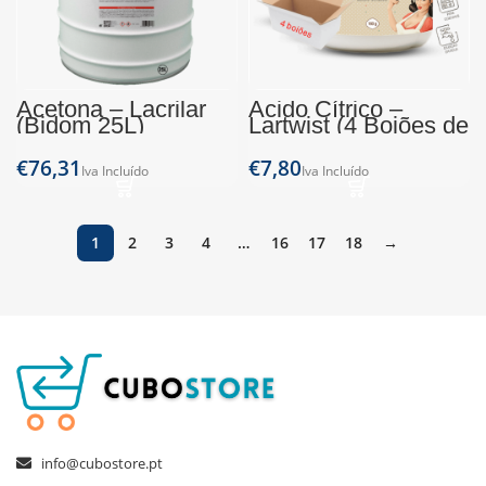
Acetona – Lacrilar
Ácido Cítrico –
(Bidom 25L)
Lartwist (4 Boiões de
160g)
€
€
1
2
3
4
…
16
17
18
→
info@cubostore.pt