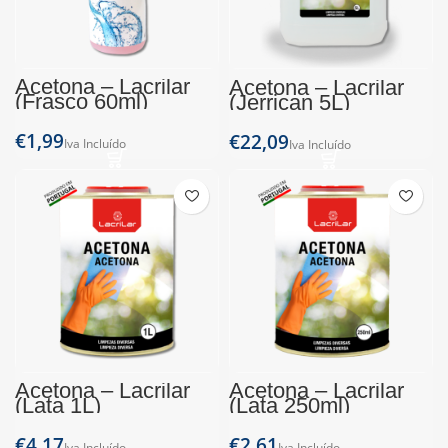
Acetona – Lacrilar
Acetona – Lacrilar
(Frasco 60ml)
(Jerrican 5L)
€
€
Acetona – Lacrilar
Acetona – Lacrilar
(Lata 1L)
(Lata 250ml)
€
€