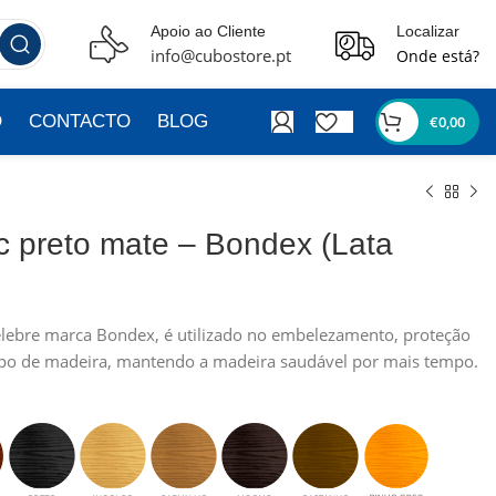
Apoio ao Cliente
Localizar
info@cubostore.pt
Onde está?
O
CONTACTO
BLOG
€
0,00
ic preto mate – Bondex (Lata
célebre marca Bondex, é utilizado no embelezamento, proteção
ipo de madeira, mantendo a madeira saudável por mais tempo.