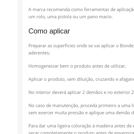
A marca recomenda como ferramentas de aplicação u
um rolo, uma pistola ou um pano macio.
Como aplicar
Preparar as superfícies onde se vai aplicar o Bondex
aderentes;
Homogeneizar bem o produto antes de utilizar;
Aplicar o produto, sem diluição, cruzando e afaga
No interior deverá aplicar 2 demãos e no exterior 
No caso de manutenção, proceda primeiro a uma li
sem exercer muita pressão e aplique uma demão d
Para dar uma ligeira coloração à madeira antes d
secar completamente o produto antes de enverniza