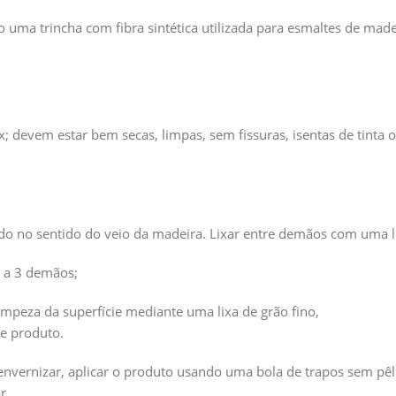
ma trincha com fibra sintética utilizada para esmaltes de madeir
; devem estar bem secas, limpas, sem fissuras, isentas de tinta ou
ndo no sentido do veio da madeira. Lixar entre demãos com uma l
2 a 3 demãos;
mpeza da superfície mediante uma lixa de grão fino,
e produto.
e envernizar, aplicar o produto usando uma bola de trapos sem 
r.