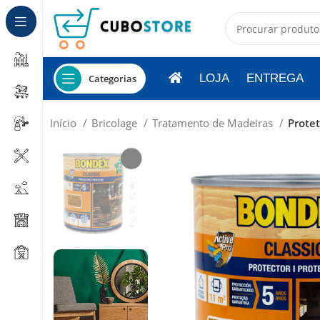
LOJA
ENTREGA
Categorias
Início
Bricolage
Tratamento de Madeiras
Protet