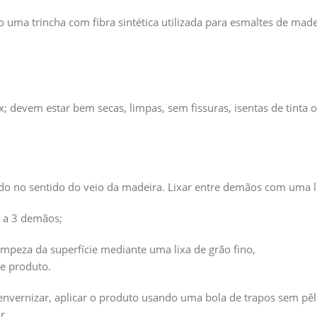
ma trincha com fibra sintética utilizada para esmaltes de madeir
; devem estar bem secas, limpas, sem fissuras, isentas de tinta ou
ndo no sentido do veio da madeira. Lixar entre demãos com uma l
2 a 3 demãos;
mpeza da superfície mediante uma lixa de grão fino,
e produto.
e envernizar, aplicar o produto usando uma bola de trapos sem 
r.