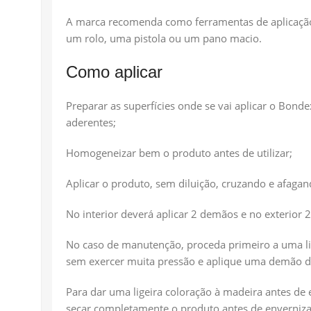
A marca recomenda como ferramentas de aplicação u
um rolo, uma pistola ou um pano macio.
Como aplicar
Preparar as superfícies onde se vai aplicar o Bondex
aderentes;
Homogeneizar bem o produto antes de utilizar;
Aplicar o produto, sem diluição, cruzando e afaga
No interior deverá aplicar 2 demãos e no exterior 
No caso de manutenção, proceda primeiro a uma li
sem exercer muita pressão e aplique uma demão d
Para dar uma ligeira coloração à madeira antes d
secar completamente o produto antes de enverniza