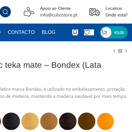
Apoio ao Cliente
Localizar
info@cubostore.pt
Onde está?
O
CONTACTO
BLOG
€
0,00
ic teka mate – Bondex (Lata
célebre marca Bondex, é utilizado no embelezamento, proteção
ipo de madeira, mantendo a madeira saudável por mais tempo.