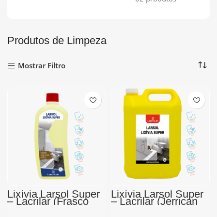
Produtos de Limpeza
Mostrar Filtro
Lixívia Larsol Super
Lixívia Larsol Super
– Lacrilar (Frasco
– Lacrilar (Jerrican
1L)
5L)