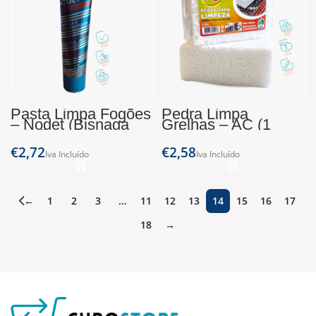
Pasta Limpa Fogões
Pedra Limpa
– Nodet (Bisnaga
Grelhas – AC (1
40ml)
unid)
€
€
←
1
2
3
…
11
12
13
14
15
16
17
18
→