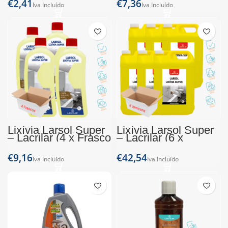
€
€
Lixívia Larsol Super
Lixívia Larsol Super
– Lacrilar (4 x Frasco
– Lacrilar (6 x
1L)
Jerrican 5L)
€
€