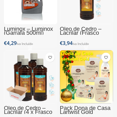
Luminox – Luminox
Óleo de Cedro –
(Garrafa 500ml)
Lacrilar (Frasco
150ml)
€
€
Óleo de Cedro –
Pack Dona de Casa
Lacrilar (4 x Frasco
Lartwist Gold
150ml)