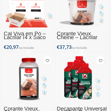
Cal Viva em Pó –
Corante Vieux
Lacrilar (4 x Saco
Cheine – Lacrilar
5Kg)
(Balde 3Kg)
€
€
Corante Vieux
Decapante Universal