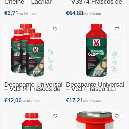
Cheine – Lacrilar
– V33 (4 Frascos de
(Frasco 750g)
1L)
€
€
Decapante Universal
Decapante Universal
– V33 (4 Frascos de
– V33 (Frasco 1L)
500ml)
€
€