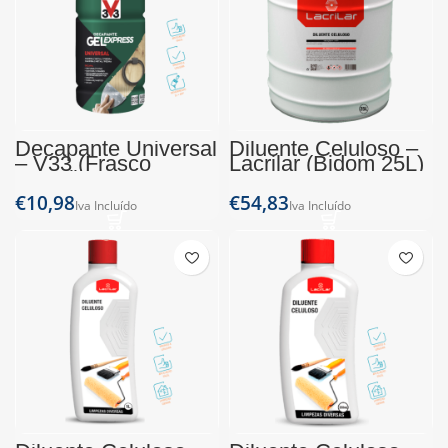
Decapante Universal
Diluente Celuloso –
– V33 (Frasco
Lacrilar (Bidom 25L)
500ml)
€
€