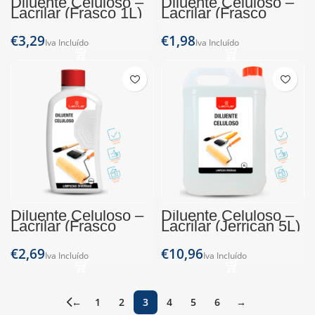
Diluente Celuloso –
Diluente Celuloso –
Lacrilar (Frasco 1L)
Lacrilar (Frasco
250ml)
€
€
Diluente Celuloso –
Diluente Celuloso –
Lacrilar (Frasco
Lacrilar (Jerrican 5L)
500ml)
€
€
←
1
2
3
4
5
6
→