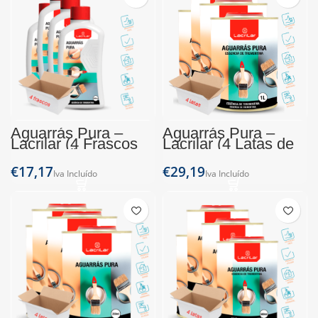
Aguarrás Pura –
Aguarrás Pura –
Lacrilar (4 Frascos
Lacrilar (4 Latas de
de 500ml)
1L)
€
€