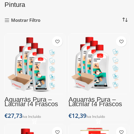
Pintura
Mostrar Filtro
Aguarrás Pura –
Aguarrás Pura –
Lacrilar (4 Frascos
Lacrilar (4 Frascos
de 1L)
de 250ml)
€
€