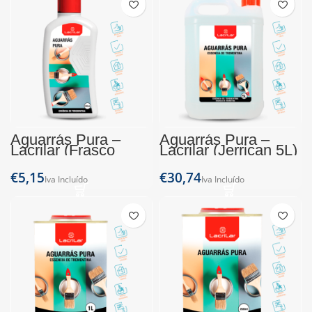
Aguarrás Pura –
Aguarrás Pura –
Lacrilar (Frasco
Lacrilar (Jerrican 5L)
500ml)
€
€