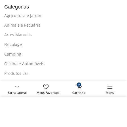
Categorias
Agricultura e Jardim
Animais e Pecuária
Artes Manuais
Bricolage
Camping
Oficina e Automóveis
Produtos Lar
0
Barra Lateral
Meus Favoritos
Carrinho
Menu
Formas de Pagamento
Usamos cookies para melhorar sua experiência em
nosso site. Ao navegar neste site, você concorda com o
uso de cookies.
Segurança