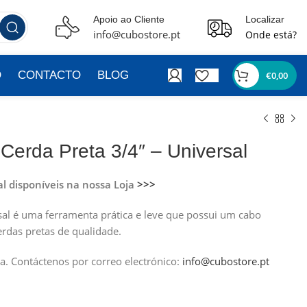
Apoio ao Cliente
Localizar
info@cubostore.pt
Onde está?
O
CONTACTO
BLOG
€
0,00
Cerda Preta 3/4″ – Universal
al disponíveis na nossa Loja
>>>
sal é uma ferramenta prática e leve que possui um cabo
erdas pretas de qualidade.
a.
Contáctenos por correo electrónico:
info@cubostore.pt