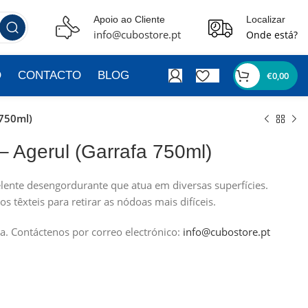
Apoio ao Cliente
Localizar
info@cubostore.pt
Onde está?
O
CONTACTO
BLOG
€
0,00
 750ml)
– Agerul (Garrafa 750ml)
lente desengordurante que atua em diversas superfícies.
têxteis para retirar as nódoas mais difíceis.
a.
Contáctenos por correo electrónico:
info@cubostore.pt