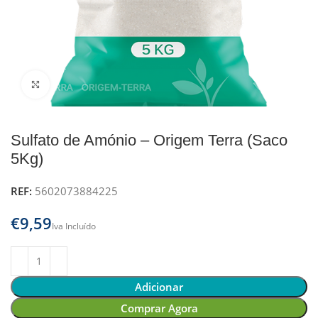
Clique para ampliar
Sulfato de Amónio – Origem Terra (Saco
5Kg)
REF:
5602073884225
€
Adicionar
Comprar Agora