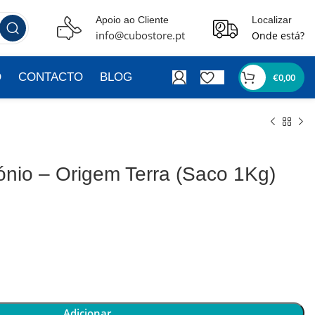
Apoio ao Cliente
Localizar
info@cubostore.pt
Onde está?
O
CONTACTO
BLOG
€
0,00
ónio – Origem Terra (Saco 1Kg)
Adicionar