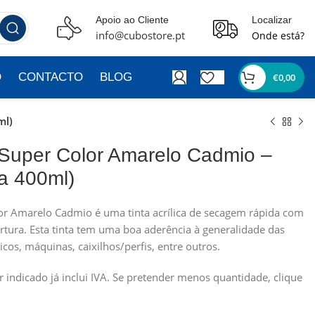
Apoio ao Cliente
Localizar
info@cubostore.pt
Onde está?
O
CONTACTO
BLOG
€
0,00
ml)
o Super Color Amarelo Cadmio –
ta 400ml)
lor Amarelo Cadmio é uma tinta acrílica de secagem rápida com
tura. Esta tinta tem uma boa aderência à generalidade das
ticos, máquinas, caixilhos/perfis, entre outros.
or indicado já inclui IVA. Se pretender menos quantidade, clique