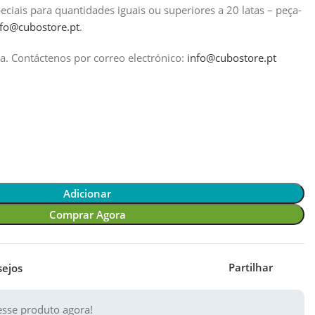
iais para quantidades iguais ou superiores a 20 latas – peça-
nfo@cubostore.pt
.
a.
Contáctenos por correo electrónico:
info@cubostore.pt
Adicionar
Comprar Agora
Partilhar
sejos
sse produto agora!