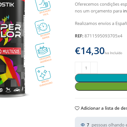
Oferecemos condições espec
nos um orçamento para
i
Realizamos envíos a Españ
REF:
8711595093705x4
€
Adicionar a lista de de
7
pessoas olhando e