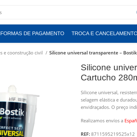
FORMAS DE PAGAMENTO
TROCA E CANCELAMENT
s e coonstrução civil
Silicone universal transparente – Bosti
Silicone unive
Cartucho 280m
Silicone universal, resist
selagem elástica e duradou
envidraçados. O preço indi
Realizamos envíos a
Españ
REF:
8711595219525x12