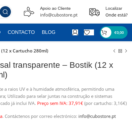
Apoio ao Cliente
Localizar
info@cubostore.pt
Onde está?
O
CONTACTO
BLOG
€
0,00
k (12 x Cartucho 280ml)
rsal transparente – Bostik (12 x
l)
ente a raios UV e à humidade atmosférica, permitindo uma
ra; Utilizado para selar juntas na construção e sistemas
cado já inclui IVA.
Preço sem IVA: 37,91€
(por cartucho: 3,16€)
a
.
Contáctenos por correo electrónico:
info@cubostore.pt