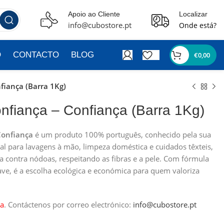
Apoio ao Cliente
Localizar
info@cubostore.pt
Onde está?
O
CONTACTO
BLOG
€
0,00
fiança (Barra 1Kg)
nfiança – Confiança (Barra 1Kg)
Confiança
é um produto 100% português, conhecido pela sua
deal para lavagens à mão, limpeza doméstica e cuidados têxteis,
 contra nódoas, respeitando as fibras e a pele. Com fórmula
ve, é a escolha ecológica e económica para quem valoriza
a
.
Contáctenos por correo electrónico:
info@cubostore.pt