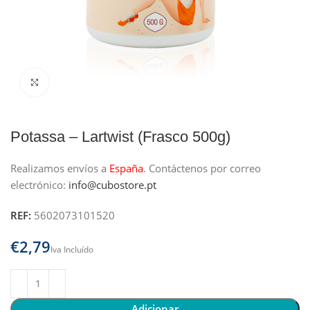
Clique para ampliar
Potassa – Lartwist (Frasco 500g)
Realizamos envíos a
España
.
Contáctenos por correo
electrónico:
info@cubostore.pt
REF:
5602073101520
€
Adicionar