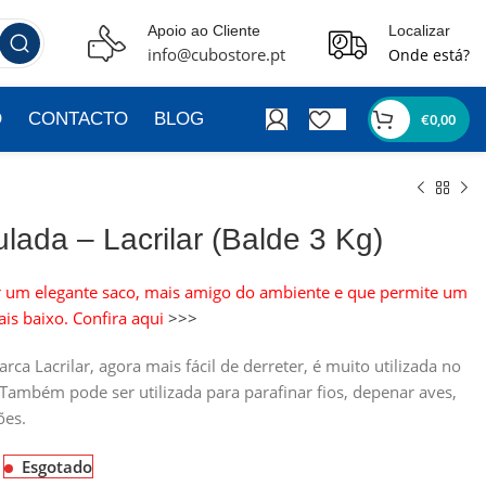
Apoio ao Cliente
Localizar
info@cubostore.pt
Onde está?
O
CONTACTO
BLOG
€
0,00
lada – Lacrilar (Balde 3 Kg)
or um elegante saco, mais amigo do ambiente e que permite um
is baixo. Confira aqui
>>>
ca Lacrilar, agora mais fácil de derreter, é muito utilizada no
. Também pode ser utilizada para parafinar fios, depenar aves,
ões.
Esgotado