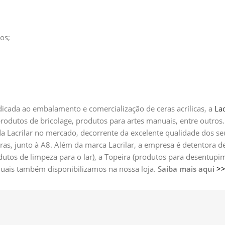
ros;
icada ao embalamento e comercialização de ceras acrílicas, a
Lac
 produtos de bricolage, produtos para artes manuais, entre outr
a Lacrilar no mercado, decorrente da excelente qualidade dos s
ras, junto à A8. Além da marca Lacrilar, a empresa é detentora
odutos de limpeza para o lar), a Topeira (produtos para desentup
 quais também disponibilizamos na nossa loja.
Saiba mais aqui
>