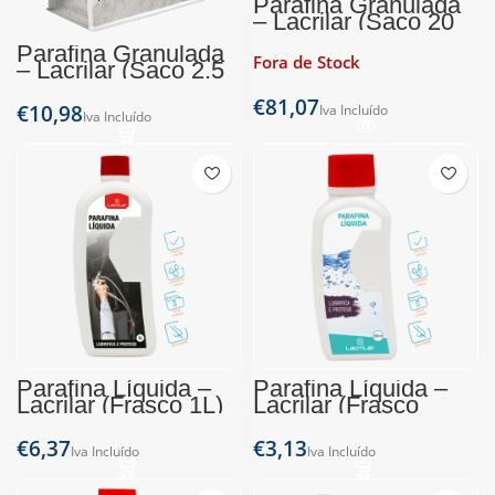
Parafina Granulada
– Lacrilar (Saco 20
Kg)
Parafina Granulada
Fora de Stock
– Lacrilar (Saco 2,5
Kg)
€
€
Parafina Líquida –
Parafina Líquida –
Lacrilar (Frasco 1L)
Lacrilar (Frasco
250ml)
€
€