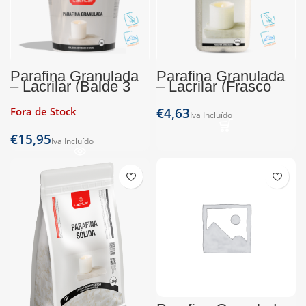
Parafina Granulada
Parafina Granulada
– Lacrilar (Balde 3
– Lacrilar (Frasco
Kg)
500g)
Fora de Stock
€
€