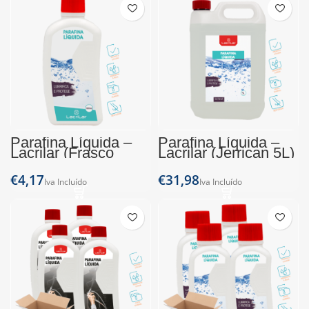
Parafina Líquida –
Parafina Líquida –
Lacrilar (Frasco
Lacrilar (Jerrican 5L)
500ml)
€
€