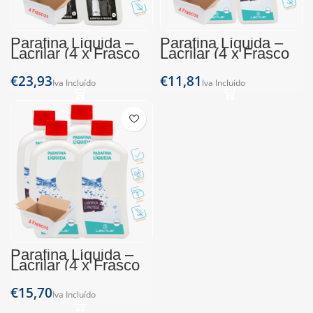
Parafina Líquida –
Parafina Líquida –
Lacrilar (4 x Frasco
Lacrilar (4 x Frasco
1L)
250ml)
€
€
Parafina Líquida –
Lacrilar (4 x Frasco
500ml)
€