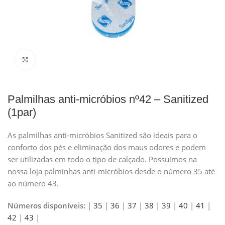
Clique para ampliar
Palmilhas anti-micróbios nº42 – Sanitized
(1par)
As palmilhas anti-micróbios Sanitized são ideais para o
conforto dos pés e eliminação dos maus odores e podem
ser utilizadas em todo o tipo de calçado. Possuímos na
nossa loja palminhas anti-micróbios desde o número 35 até
ao número 43.
Números disponíveis:
|
35
|
36
|
37
|
38
|
39
|
40
|
41
|
42
|
43
|