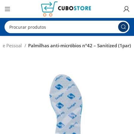
éne Pessoal
Palmilhas anti-micróbios nº42 – Sanitized (1par)