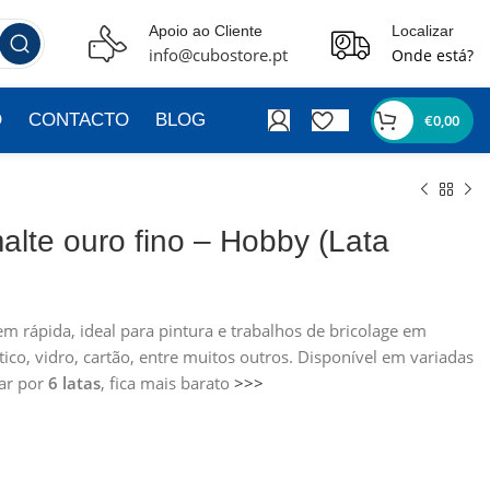
Apoio ao Cliente
Localizar
info@cubostore.pt
Onde está?
O
CONTACTO
BLOG
€
0,00
malte ouro fino – Hobby (Lata
em rápida, ideal para pintura e trabalhos de bricolage em
tico, vidro, cartão, entre muitos outros. Disponível em variadas
tar por
6 latas
, fica mais barato
>>>