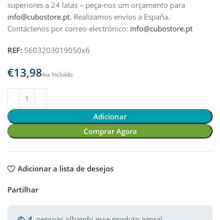
superiores a 24 latas – peça-nos um orçamento para
info@cubostore.pt
.
Realizamos envíos a España.
Contáctenos por correo electrónico:
info@cubostore.pt
REF:
5603203019050x6
€
Adicionar
Comprar Agora
Adicionar a lista de desejos
Partilhar
4
pessoas olhando esse produto agora!