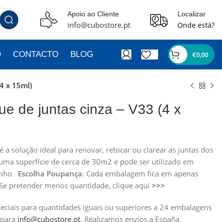
Apoio ao Cliente
Localizar
info@cubostore.pt
Onde está?
O
CONTACTO
BLOG
€
0,00
(4 x 15ml)
ue de juntas cinza – V33 (4 x
é a solução ideal para renovar, retocar ou clarear as juntas dos
 uma superfície de cerca de 30m2 e pode ser utilizado em
anho.
Escolha
Poupança
: Cada embalagem fica em apenas
 Se pretender menos quantidade, clique aqui
>>>
ciais para quantidades iguais ou superiores a 24 embalagens
 para
info@cubostore.pt
.
Realizamos envíos a España.