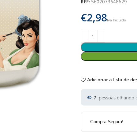
REF:
5602073648629
€
Adicionar a lista de de
7
pessoas olhando e
Compra Segura!