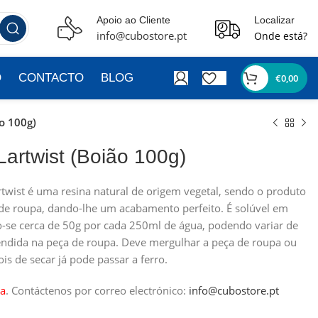
Apoio ao Cliente
Localizar
info@cubostore.pt
Onde está?
O
CONTACTO
BLOG
€
0,00
o 100g)
artwist (Boião 100g)
wist é uma resina natural de origem vegetal, sendo o produto
de roupa, dando-lhe um acabamento perfeito. É solúvel em
-se cerca de 50g por cada 250ml de água, podendo variar de
ndida na peça de roupa. Deve mergulhar a peça de roupa ou
is de secar já pode passar a ferro.
a
.
Contáctenos por correo electrónico:
info@cubostore.pt