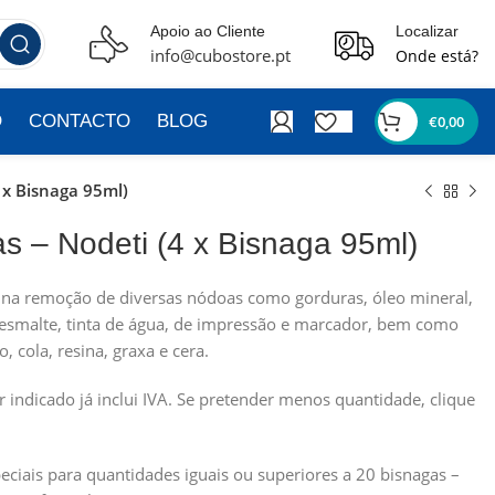
Apoio ao Cliente
Localizar
info@cubostore.pt
Onde está?
O
CONTACTO
BLOG
€
0,00
 x Bisnaga 95ml)
s – Nodeti (4 x Bisnaga 95ml)
z na remoção de diversas nódoas como gorduras, óleo mineral,
e esmalte, tinta de água, de impressão e marcador, bem como
, cola, resina, graxa e cera.
or indicado já inclui IVA. Se pretender menos quantidade, clique
ciais para quantidades iguais ou superiores a 20 bisnagas –