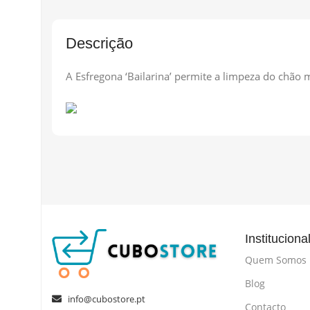
Descrição
A Esfregona ‘Bailarina’ permite a limpeza do chão
Instituciona
Quem Somos
Blog
info@cubostore.pt
Contacto