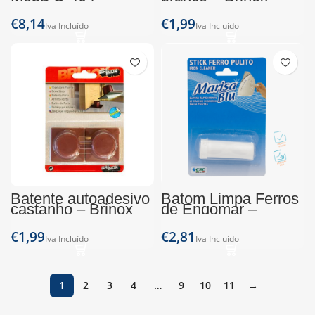
Pamex (45cm)
(Blister de 2 )
€
€
Batente autoadesivo
Batom Limpa Ferros
castanho – Brinox
de Engomar –
(Blister de 2 )
Marisa Blue
€
€
1
2
3
4
…
9
10
11
→