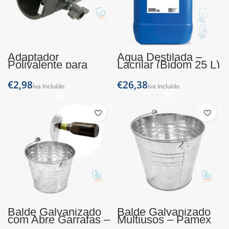
Adaptador
Água Destilada –
Polivalente para
Lacrilar (Bidom 25 L)
Cabos – Pamex
€
€
Balde Galvanizado
Balde Galvanizado
com Abre Garrafas –
Multiusos – Pamex
Pamex (5L)
(12L)