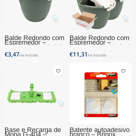
Balde Redondo com
Balde Redondo com
Espremedor –
Espremedor –
Lacrilar (1 Unidade)
Lacrilar (4 Unidades)
€
€
Base e Recarga de
Batente autoadesivo
Mopa G-404 –
branco – Brinox