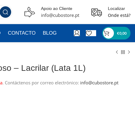
Apoio ao Cliente
Localizar
info@cubostore.pt
Onde está?
O
CONTACTO
BLOG
€
0,00
oso – Lacrilar (Lata 1L)
a
.
Contáctenos por correo electrónico:
info@cubostore.pt