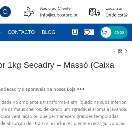
Apoio ao Cliente
Localizar
info@cubostore.pt
Onde está?
O
CONTACTO
BLOG
€
0,00
or 1kg Secadry – Massó (Caixa
es Secadry disponíveis na nossa Loja
>>>
dade no ambiente e transforma-a em líquido na cuba inferior,
na os maus cheiros, deixando um agradável aroma a lavanda.
 pouca ventilação ou que permanecem grandes temporadas
e absorção de 1000 ml e inclui recipiente e recarga. Duração: