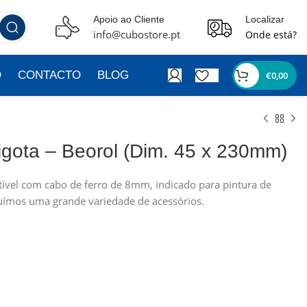
Apoio ao Cliente
Localizar
info@cubostore.pt
Onde está?
O
CONTACTO
BLOG
€
0,00
igota – Beorol (Dim. 45 x 230mm)
tível com cabo de ferro de 8mm, indicado para pintura de
ssuímos uma grande variedade de acessórios.