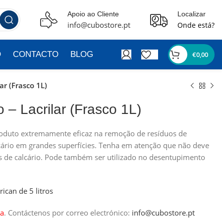
Apoio ao Cliente
Localizar
info@cubostore.pt
Onde está?
O
CONTACTO
BLOG
€
0,00
ar (Frasco 1L)
o – Lacrilar (Frasco 1L)
roduto extremamente eficaz na remoção de resíduos de
ário em grandes superfícies. Tenha em atenção que não deve
es de calcário. Pode também ser utilizado no desentupimento
rrican de 5 litros
a
.
Contáctenos por correo electrónico:
info@cubostore.pt