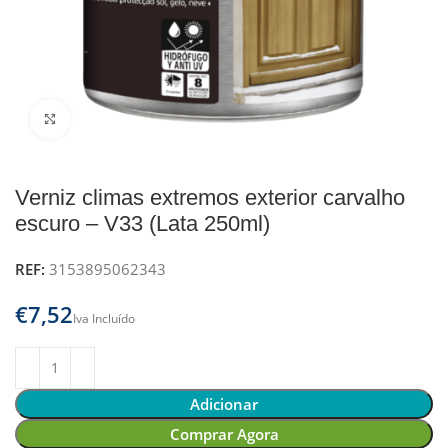
Clique para ampliar
Verniz climas extremos exterior carvalho
escuro – V33 (Lata 250ml)
REF:
3153895062343
€
Adicionar
Comprar Agora