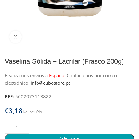
Clique para ampliar
Vaselina Sólida – Lacrilar (Frasco 200g)
Realizamos envíos a
España
.
Contáctenos por correo
electrónico:
info@cubostore.pt
REF:
5602073113882
€
Adicionar