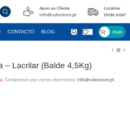
Apoio ao Cliente
Localizar
info@cubostore.pt
Onde está?
O
CONTACTO
BLOG
€
0,00
a – Lacrilar (Balde 4,5Kg)
a
.
Contáctenos por correo electrónico:
info@cubostore.pt