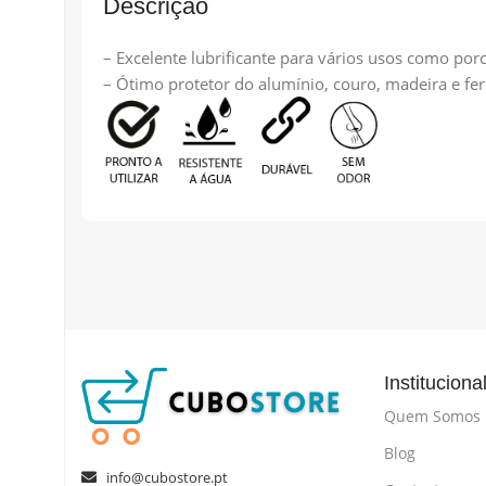
Descrição
– Excelente lubrificante para vários usos como por
– Ótimo protetor do alumínio, couro, madeira e fer
Instituciona
Quem Somos
Blog
info@cubostore.pt