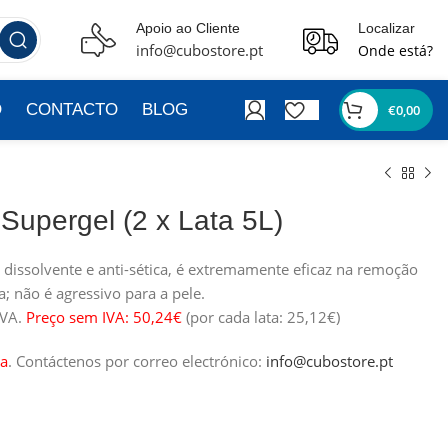
Apoio ao Cliente
Localizar
info@cubostore.pt
Onde está?
O
CONTACTO
BLOG
€
0,00
Supergel (2 x Lata 5L)
 dissolvente e anti-sética, é extremamente eficaz na remoção
a; não é agressivo para a pele.
IVA.
Preço sem IVA: 50,24€
(por cada lata: 25,12€)
a
.
Contáctenos por correo electrónico:
info@cubostore.pt