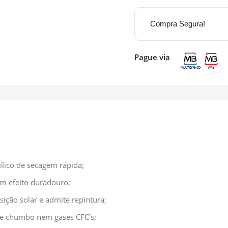
Compra Segura!
Pague via
ílico de secagem rápida;
m efeito duradouro;
ição solar e admite repintura;
e chumbo nem gases CFC’s;