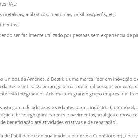
res RAL;
metálicas, a plásticos, máquinas, caixilhos/perfis, etc;
pimentos;
dendo ser facilmente utilizado por pessoas sem experiência de pi
s Unidos da América, a Bostik é uma marca líder em inovação e
vedantes e tintas. Dá emprego a mais de 5 mil
pessoas em cerca de
nte está integrada na Arkema, um grande grupo empresarial francê
vasta gama de adesivos e vedantes para a indústria (automóvel, a
trução e bricolage (para paredes e pavimentos, azulejos e mosai
e beneficiação até atividades criativas e de reparação).
ia de fiabilidade e de qualidade superior e a CuboStore orgulha