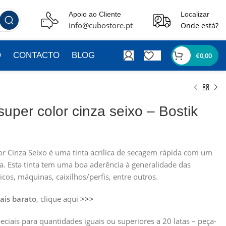
Apoio ao Cliente
Localizar
info@cubostore.pt
Onde está?
O
CONTACTO
BLOG
€
0,00
super color cinza seixo – Bostik
or Cinza Seixo é uma tinta acrílica de secagem rápida com um
a. Esta tinta tem uma boa aderência à generalidade das
ticos, máquinas, caixilhos/perfis, entre outros.
ais barato
, clique aqui
>>>
iais para quantidades iguais ou superiores a 20 latas – peça-