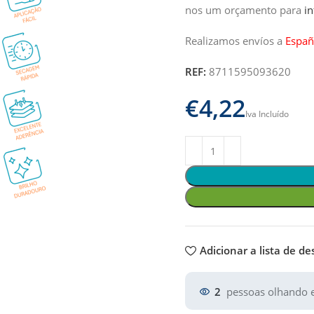
nos um orçamento para
i
Realizamos envíos a
Españ
REF:
8711595093620
€
Adicionar a lista de de
2
pessoas olhando e