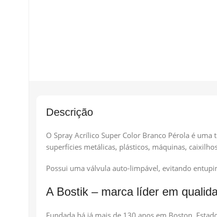
Descrição
O Spray Acrílico Super Color Branco Pérola é uma 
superfícies metálicas, plásticos, máquinas, caixilhos
Possui uma válvula auto-limpável, evitando entupim
A Bostik – marca líder em qualid
Fundada há já mais de 130 anos em Boston, Estado