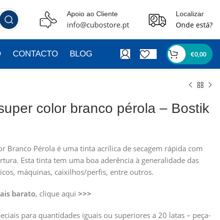
Apoio ao Cliente
Localizar
info@cubostore.pt
Onde está?
O
CONTACTO
BLOG
€
0,00
 super color branco pérola – Bostik
or Branco Pérola é uma tinta acrílica de secagem rápida com
tura. Esta tinta tem uma boa aderência à generalidade das
ticos, máquinas, caixilhos/perfis, entre outros.
ais barato
, clique aqui
>>>
iais para quantidades iguais ou superiores a 20 latas – peça-