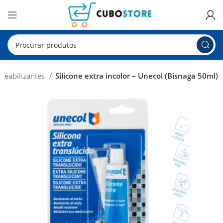
meabilizantes
Silicone extra incolor – Unecol (Bisnaga 50ml)