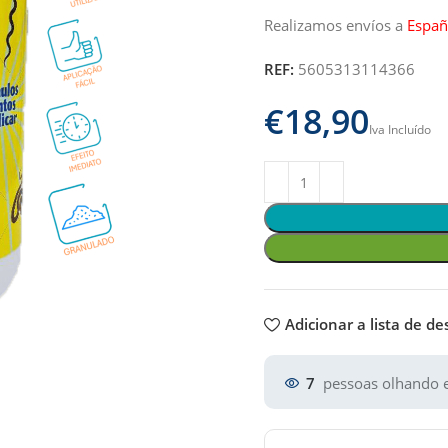
Realizamos envíos a
Españ
REF:
5605313114366
€
Adicionar a lista de de
7
pessoas olhando e