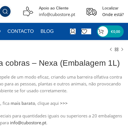
Apoio ao Cliente
Localizar
info@cubostore.pt
Onde está?
O
CONTACTO
BLOG
€
0,00
a cobras – Nexa (Embalagem 1L)
epele de um modo eficaz, criando uma barreira olfativa contra
uo para as pessoas, plantas e outros animais, não provocando
biente se for usado corretamente.
, fica
mais barato
, clique aqui
>>>
ciais para quantidades iguais ou superiores a 20 embalagens
 para
info@cubostore.pt
.