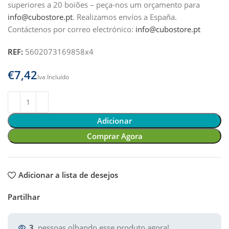
superiores a 20 boiões – peça-nos um orçamento para
info@cubostore.pt
.
Realizamos envíos a España.
Contáctenos por correo electrónico:
info@cubostore.pt
REF:
5602073169858x4
€
Adicionar
Comprar Agora
Adicionar a lista de desejos
Partilhar
3
pessoas olhando esse produto agora!