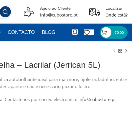
Apoio ao Cliente
Localizar
info@cubostore.pt
Onde está?
O
CONTACTO
BLOG
€
0,00
lha – Lacrilar (Jerrican 5L)
lica autobrilhante ideal para mármore, tijoleira, ladrilho, entre
iderrapante e não é necessário puxar o lustro.
a.
Contáctenos por correo electrónico:
info@cubostore.pt