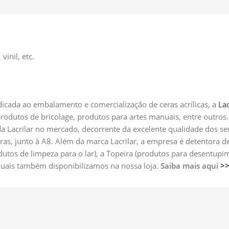
vinil, etc.
icada ao embalamento e comercialização de ceras acrílicas, a
Lac
 produtos de bricolage, produtos para artes manuais, entre outr
a Lacrilar no mercado, decorrente da excelente qualidade dos s
ras, junto à A8. Além da marca Lacrilar, a empresa é detentora
odutos de limpeza para o lar), a Topeira (produtos para desentup
 quais também disponibilizamos na nossa loja.
Saiba mais aqui
>