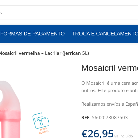
FORMAS DE PAGAMENTO
TROCA E CANCELAMENT
osaicril vermelha – Lacrilar (Jerrican 5L)
Mosaicril verme
O Mosaicril é uma cera acrí
outros. Este produto é ant
Realizamos envíos a Españ
REF:
5602073087503
€