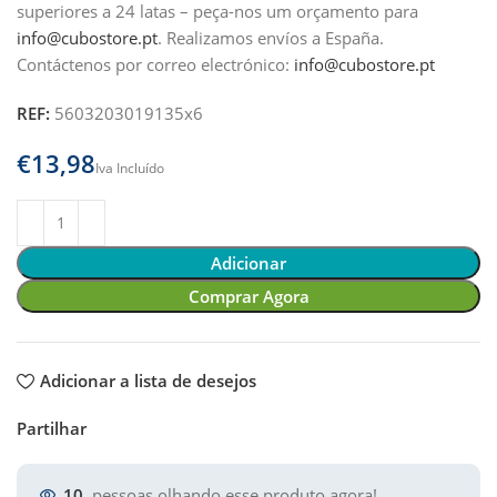
superiores a 24 latas – peça-nos um orçamento para
info@cubostore.pt
.
Realizamos envíos a España.
Contáctenos por correo electrónico:
info@cubostore.pt
REF:
5603203019135x6
€
Adicionar
Comprar Agora
Adicionar a lista de desejos
Partilhar
10
pessoas olhando esse produto agora!