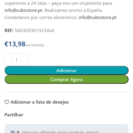
superiores a 24 latas – peça-nos um orçamento para
info@cubostore.pt
.
Realizamos envíos a España.
Contáctenos por correo electrónico:
info@cubostore.pt
REF:
5603203019234x6
€
Adicionar
Comprar Agora
Adicionar a lista de desejos
Partilhar
6
pessoas olhando esse produto agora!