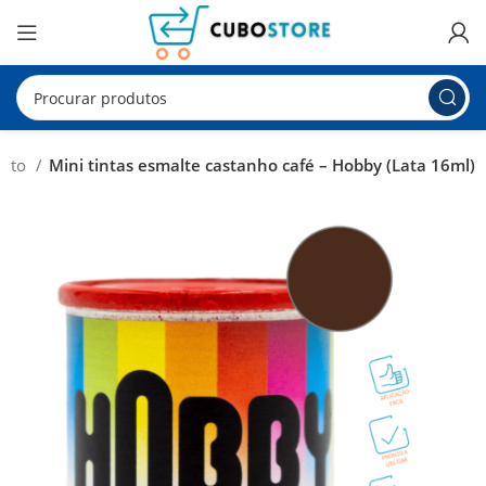
ento
Mini tintas esmalte castanho café – Hobby (Lata 16ml)