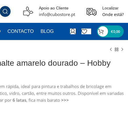
Apoio ao Cliente
Localizar
info@cubostore.pt
Onde está?
O
CONTACTO
BLOG
€
0,00
smalte amarelo dourado – Hobby
em rápida, ideal para pintura e trabalhos de bricolage em
tico, vidro, cartão, entre muitos outros. Disponível em variadas
tar por
6 latas
, fica mais barato
>>>