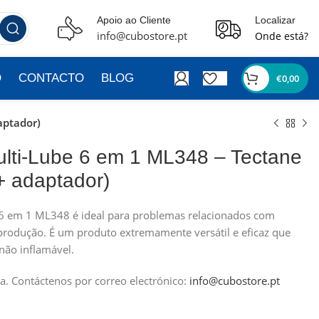
Apoio ao Cliente
Localizar
info@cubostore.pt
Onde está?
O
CONTACTO
BLOG
€
0,00
aptador)
Multi-Lube 6 em 1 ML348 – Tectane
+ adaptador)
 6 em 1 ML348 é ideal para problemas relacionados com
rodução. É um produto extremamente versátil e eficaz que
não inflamável.
a.
Contáctenos por correo electrónico:
info@cubostore.pt