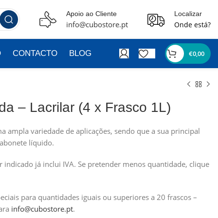
Apoio ao Cliente
Localizar
info@cubostore.pt
Onde está?
O
CONTACTO
BLOG
€
0,00
da – Lacrilar (4 x Frasco 1L)
ma ampla variedade de aplicações, sendo que a sua principal
sabonete líquido.
or indicado já inclui IVA. Se pretender menos quantidade, clique
ciais para quantidades iguais ou superiores a 20 frascos –
ara
info@cubostore.pt
.