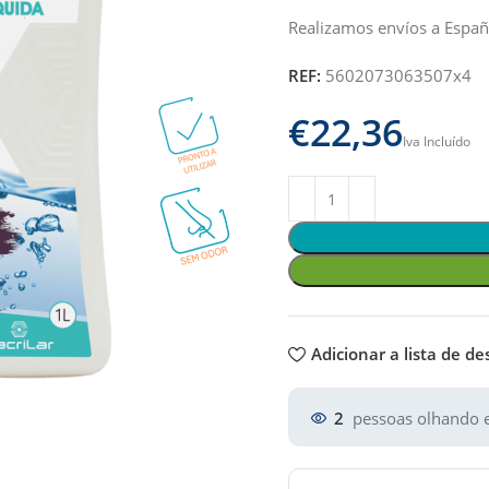
Realizamos envíos a Españ
REF:
5602073063507x4
€
Adicionar a lista de de
2
pessoas olhando e