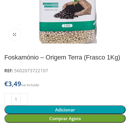
Clique para ampliar
Foskamónio – Origem Terra (Frasco 1Kg)
REF:
5602073722107
€
Adicionar
Comprar Agora