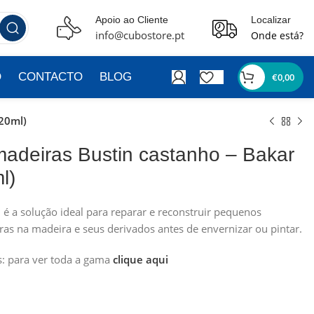
Apoio ao Cliente
Localizar
info@cubostore.pt
Onde está?
O
CONTACTO
BLOG
€
0,00
20ml)
adeiras Bustin castanho – Bakar
l)
é a solução ideal para reparar e reconstruir pequenos
turas na madeira e seus derivados antes de envernizar ou pintar.
: para ver toda a gama
clique aqui